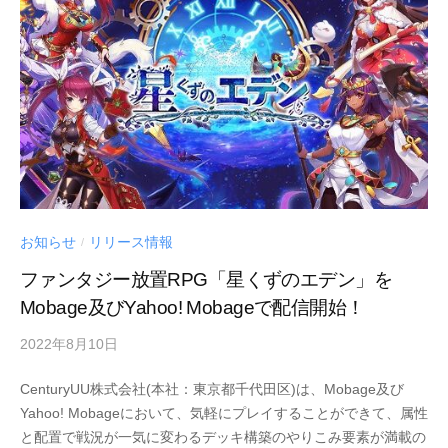
お知らせ
リリース情報
/
ファンタジー放置RPG「星くずのエデン」を
Mobage及びYahoo! Mobageで配信開始！
2022年8月10日
by
Century
CenturyUU株式会社(本社：東京都千代田区)は、Mobage及び
UU
Yahoo! Mobageにおいて、気軽にプレイすることができて、属性
と配置で戦況が一気に変わるデッキ構築のやりこみ要素が満載の