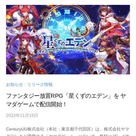
お知らせ
リリース情報
/
ファンタジー放置RPG「星くずのエデン」を ヤ
マダゲームで配信開始！
2022年11月15日
by
Century
CenturyUU株式会社（本社：東京都千代田区）は、株式会社ヤマ
UU