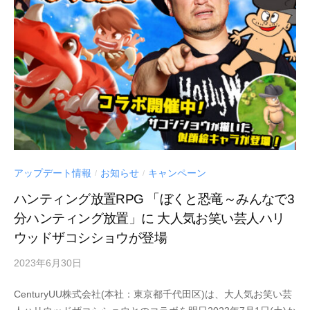
アップデート情報
お知らせ
キャンペーン
/
/
ハンティング放置RPG 「ぼくと恐竜～みんなで3
分ハンティング放置」に 大人気お笑い芸人ハリ
ウッドザコシショウが登場
2023年6月30日
by
Century
CenturyUU株式会社(本社：東京都千代田区)は、大人気お笑い芸
UU