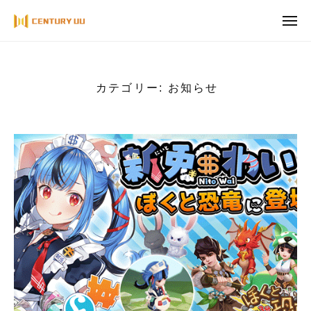
ュ
コ
ー
メ
ン
ニ
ュ
テ
ー
ン
ツ
カテゴリー:
お知らせ
へ
ス
キ
ッ
プ