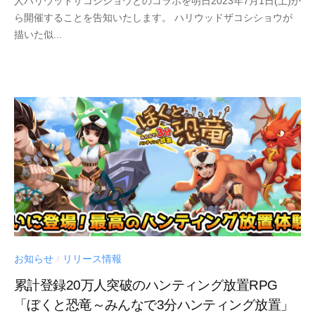
人ハリウッドザコシショウとのコラボを明日2023年7月1日(土)か
ら開催することを告知いたします。 ハリウッドザコシショウが
描いた似...
お知らせ
リリース情報
/
累計登録20万人突破のハンティング放置RPG
「ぼくと恐竜～みんなで3分ハンティング放置」