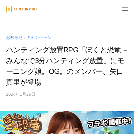
ュ
コ
ー
メ
ン
ニ
ュ
テ
ー
ン
ツ
お知らせ
キャンペーン
/
へ
ハンティング放置RPG「ぼくと恐竜～
ス
みんなで3分ハンティング放置」にモ
キ
ッ
ーニング娘。OG。のメンバー、矢口
プ
真里が登場
2024年1月26日
by
Century
UU