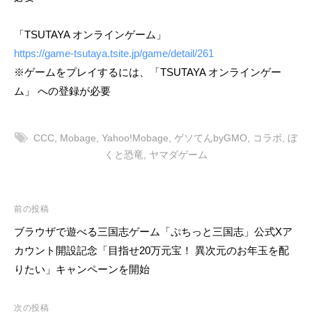
「TSUTAYA オンラインゲーム」
https://game-tsutaya.tsite.jp/game/detail/261
※ゲームをプレイするには、「TSUTAYA オンラインゲー
ム」 への登録が必要
CCC
,
Mobage
,
Yahoo!Mobage
,
ゲソてんbyGMO
,
コラボ
,
ぼ
くと恐竜
,
ヤマダゲーム
投
前の投稿
稿
ブラウザで遊べる三国志ゲーム「ぷちっと三国志」公式Xア
ナ
カウント開設記念「目指せ20万元宝！ 異次元のお年玉を配
ビ
りたい」キャンペーンを開始
ゲ
ー
次の投稿