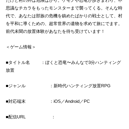
だけど村の外は危険ばかり。ケモノや恐竜が歩きまわり、不
思議なチカラをもったモンスターまで襲ってくる。そんな時
代で、あなたは部族の危機を鎮めたばかりの戦士として、村
を平和に導くための、超常世界の遺物を求めて旅にでます。
前代未聞の放置体験があなたを待ち受けています！
＜ゲーム情報＞
■タイトル名 ：ぼくと恐竜〜みんなで3分ハンティング
放置
■ジャンル ：新時代ハンティング放置RPG
■対応端末 ：iOS／Android／PC
■配信URL ：