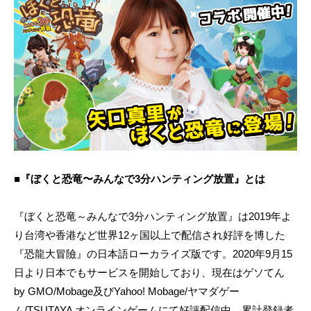
■『ぼくと恐竜〜みんなで3分ハンティング放置』とは
『ぼくと恐竜～みんなで3分ハンティング放置』は2019年よ
り台湾や香港など世界12ヶ国以上で配信され好評を博した
『恐龍大冒險』の日本語ローカライズ版です。2020年9月15
日より日本でもサービスを開始しており、現在はゲソてん
by GMO/Mobage及びYahoo! Mobage/ヤマダゲー
ム/TSUTAYA オンラインゲームにて好評配信中。累計登録者