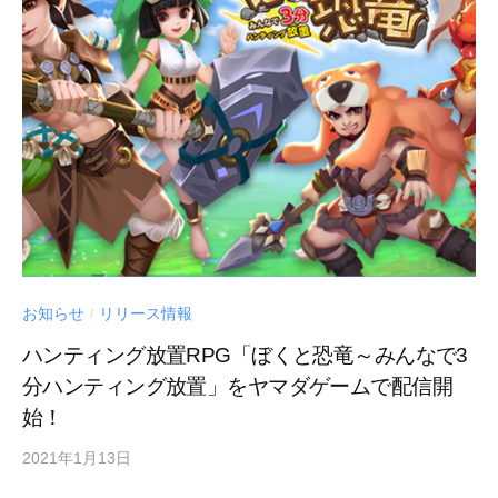
お知らせ
リリース情報
/
ハンティング放置RPG「ぼくと恐竜～みんなで3
分ハンティング放置」をヤマダゲームで配信開
始！
2021年1月13日
by
Century