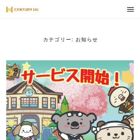
ュ
コ
ー
メ
ン
ニ
ュ
テ
ー
ン
ツ
カテゴリー:
お知らせ
へ
ス
キ
ッ
プ