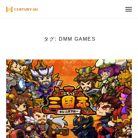
ュ
コ
ー
メ
ン
ニ
ュ
テ
ー
ン
ツ
タグ:
DMM GAMES
へ
ス
キ
ッ
プ