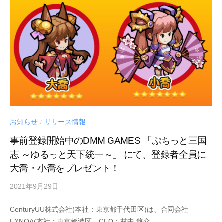
お知らせ
リリース情報
/
事前登録開始中のDMM GAMES 「ぷちっと三国
志 ～ゆるっと天下統一～」 にて、登録者全員に
大喬・小喬をプレゼント！
2021年9月29日
by
Century
CenturyUU株式会社(本社：東京都千代田区)は、合同会社
UU
EXNOA(本社：東京都港区、CEO：村中 悠介、