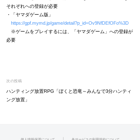
それぞれへの登録が必要
・「ヤマダゲーム版」
https://gpf.mymd.jp/game/detail?p_id=Ov9NfDEfOFo%3D
※ゲームをプレイするには、「ヤマダゲーム」への登録が
必要
投
次の投稿
稿
ハンティング放置RPG「ぼくと恐竜～みんなで3分ハンティ
ナ
ング放置」
ビ
ゲ
ー
シ
｜
個人情報保護について
各サービスの利用規約について