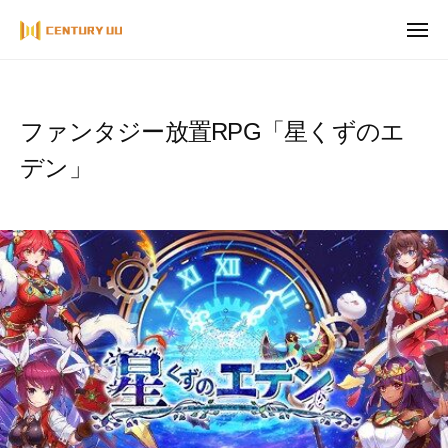
ュ
コ
ー
メ
ン
ニ
ュ
テ
ー
ン
ツ
ファンタジー放置RPG「星くずのエ
へ
デン」
ス
キ
ッ
プ