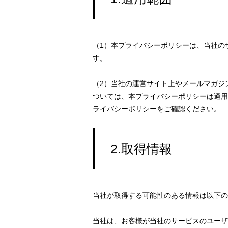
方
針
（1）本プライバシーポリシーは、当社の
す。
2023
年
（2）当社の運営サイト上やメールマガジ
8
ついては、本プライバシーポリシーは適用
月
ライバシーポリシーをご確認ください。
26
日
by
2.取得情報
strobonights
当社が取得する可能性のある情報は以下の
当社は、お客様が当社のサービスのユーザ