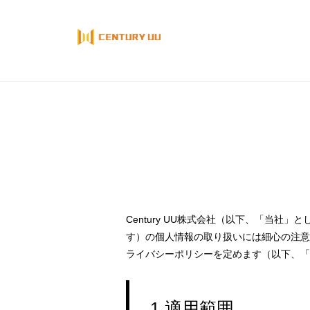
コ
ン
テ
ン
ツ
へ
ス
キ
個
ッ
プ
人
情
Century UU株式会社（以下、「当
報
す）の個人情報の取り扱いには細心の注意
ライバシーポリシーを定めます（以下、「
保
護
1.適用範囲