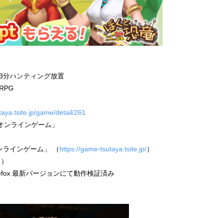
3分ハンティング放置
PG
taya.tsite.jp/game/detail/261
 オンラインゲーム」
オンラインゲーム」 （
https://game-tsutaya.tsite.jp/
）
り）
/Firefox 最新バージョンにて動作検証済み