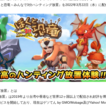
と恐竜～みんなで3分ハンティング放置』を2022年3月22日（水）に
グ放置』とは
放置』は2019年より台湾や香港など世界12ヶ国以上で配信され好評を
スを開始しており、現在はゲソてん by GMO/Mobage及びYahoo! 