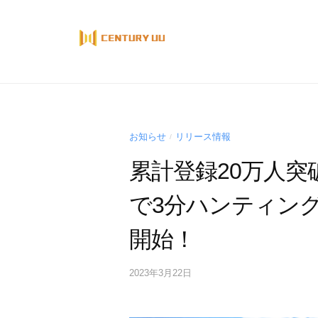
コ
ン
テ
ン
ツ
へ
ス
キ
お知らせ
リリース情報
/
ッ
累計登録20万人突
プ
で3分ハンティング
開始！
2023年3月22日
by
Century
UU