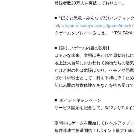
登録者数20万人を突破しております。
■『ぼくと恐竜～みんなで3分ハンティング放
https://game-tsutaya.tsite.jp/game/detail/
※ゲームをプレイするには、 「TSUTA
■【詳しいゲーム内容の説明】
はるかな未来、文明は失われて原始時代に
地上は大自然におおわれて動物たちの活気
だけど村の外は危険ばかり。ケモノや恐竜
ばかりの戦士として、村を平和に導くため
前代未聞の放置体験があなたを待ち受けて
■Tポイントキャンペーン
サービス開始を記念して、3/22よりTポ
期間中にゲームを開始してレベルアップす
条件達成で抽選開始！Tポイント最大1,500