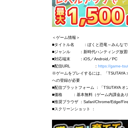
＜ゲーム情報＞
■タイトル名 ：ぼくと恐竜～みんなで
■ジャンル ：新時代ハンティング放置R
■対応端末 ：iOS／Android／PC
■配信URL ：
https://game-tsu
※ゲームをプレイするには、「TSUTAYA
への登録が必要
■配信プラットフォーム ：「TSUTAYA 
■価格 ：基本無料（ゲーム内課金あ
■推奨ブラウザ ：Safari/Chrome/Edge
■スクリーンショット ：